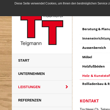
Diese Seite verwendet Cookies, um Ihnen den bestmöglichen Service zu
Haben Sie Fragen?
K
Beratung & Plan
Inneneinrichtun
Aussenbereich
Möbel
START
Holzfußböden
UNTERNEHMEN
Holz- & Kunststof
Rollladenbau & 
LEISTUNGEN
REFERENZEN
KONTAKT
Tischlerei Ch. Telgm