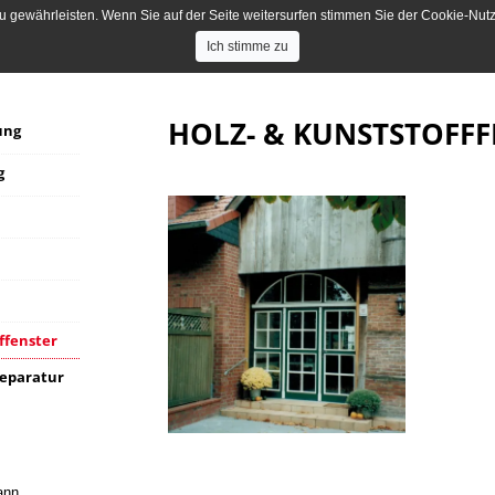
 gewährleisten. Wenn Sie auf der Seite weitersurfen stimmen Sie der Cookie-Nutzu
ontaktieren Sie uns!
Ich stimme zu
HOLZ- & KUNSTSTOFFF
ung
g
ffenster
Reparatur
ann