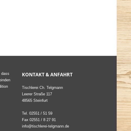
, dass
KONTAKT & ANFAHRT
binden
ition
Tischlerei Ch. Telgmann
Leerer Straße 117
48565 Steinfurt
Tel. 02551 / 51 59
Fax 02551 / 8 27 91
info@tischlerei-telgmann.de