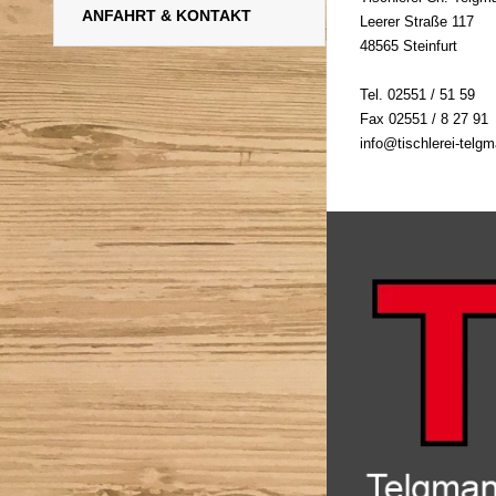
ANFAHRT & KONTAKT
Leerer Straße 117
48565 Steinfurt
Tel. 02551 / 51 59
Fax 02551 / 8 27 91
info@tischlerei-telg